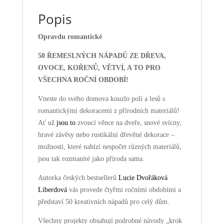
celý
Popis
rok
(E-
Opravdu romantické
kniha
ve
50 ŘEMESLNÝCH NÁPADŮ ZE DŘEVA,
formátech
OVOCE, KOŘENŮ, VĚTVÍ, A TO PRO
PDF,
VŠECHNA ROČNÍ OBDOBÍ!
Epub,
Vneste do svého domova kouzlo polí a lesů s
Mobi
romantickými dekoracemi z přírodních materiálů!
a
Azw)
Ať už
jsou to
zvoucí věnce na dveře, snové svícny,
množství
hravé závěsy nebo rustikální dřevěné dekorace –
možnosti, které nabízí nespočet různých materiálů,
jsou tak rozmanité jako příroda sama.
Autorka českých bestsellerů
Lucie Dvořáková
Liberdová
vás provede čtyřmi ročními obdobími a
představí 50 kreativních nápadů pro celý dům.
Všechny projekty obsahují podrobné návody „krok