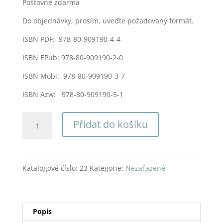
Poštovné zdarma
Do objednávky, prosím, uveďte požadovaný formát.
ISBN PDF: 978-80-909190-4-4
ISBN EPub: 978-80-909190-2-0
ISBN Mobi: 978-80-909190-3-7
ISBN Azw: 978-80-909190-5-1
Romantické
Přidat do košíku
dekorační
kouzlení
-
50
Katalogové číslo:
23
Kategorie:
Nezařazené
nápadů
z
přírodních
materiálů
Popis
pro