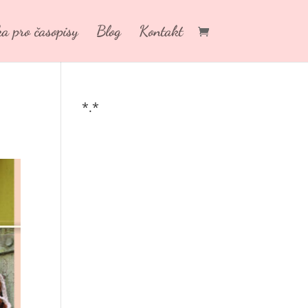
a pro časopisy
Blog
Kontakt
*.*